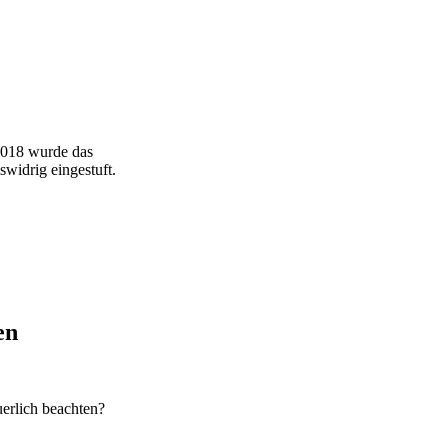
2018 wurde das
widrig eingestuft.
en
erlich beachten?