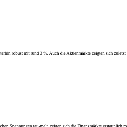
erhin robust mit rund 3 %. Auch die Aktienmärkte zeigten sich zuletzt i
en Spannungen tau-melt, zeigen sich die Finanzmärkte erstaunlich rob